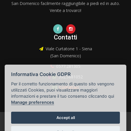
San Domenico facilmente raggiungibile a piedi ed in auto.
Venite a trovarci!
Contatti
Viale Curtatone 1 - Siena
(San Domenico)
0577.281305
Informativa Cookie GDPR
392.3881052
Per il corretto funzionamento di questo sito vengono
Contattaci
utilizzati Cookies, puoi visualizzare maggiori
informazioni e prestare il tuo consenso cliccando qui
Manage preferences
Accept all
© Palestra Dentrolemura s.s.d a r.l. - P.IVA 01333230520 |
Gestisci Cookie
|
Privacy
|
MOG Attività Sportiva