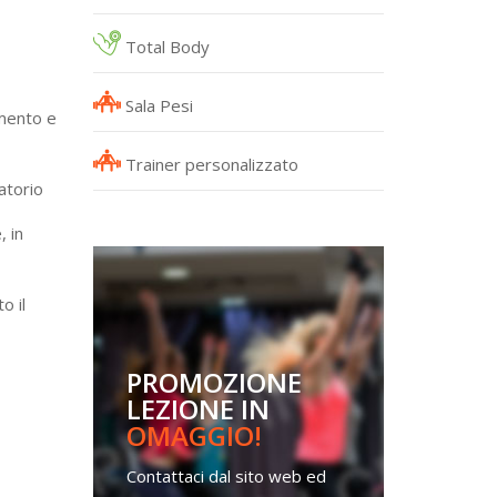
Total Body
Sala Pesi
amento e
Trainer personalizzato
atorio
, in
o il
PROMOZIONE
LEZIONE IN
OMAGGIO!
Contattaci dal sito web ed