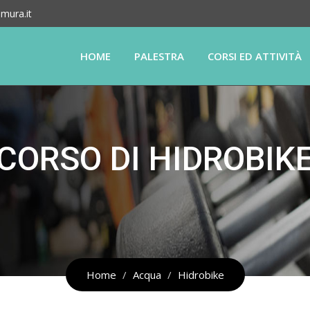
mura.it
HOME
PALESTRA
CORSI ED ATTIVITÀ
CORSO DI HIDROBIK
Home
Acqua
Hidrobike