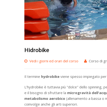
Hidrobike
Vedi i giorni ed orari del corso
Corso di g
Il termine
hydrobike
viene spesso impiegato per in
L'hydrobike è tuttavia più "dolce" dello spinning, 
e il bisogno di sfruttare la
microgravità dell'acq
metabolismo aerobico
(allenamento a bassa o med
coinvolge anche gli arti superiori.